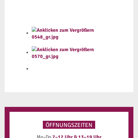
ÖFFNUNGSZEITEN
Mo–Do
7–12 Uhr & 13–19 Uhr