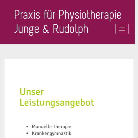
Naviga
ein-/a
Unser
Leistungsangebot
Manuelle Therapie
Krankengymnastik